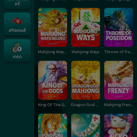
อรี่
สกิลเกมส์
Mahjong Ways Deluxe
Mahjong Ways
Throne of Poseidon
เทรด
King Of The Gods
Dragon God Mahjong
Mahjong Frenzy