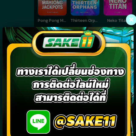
×
Pong Pong Mahjong Jackpots
Thirteen Orphans
Neko Titan
Super Ace
Kung Fu Leopard
Mahjong Legend
Pichu Pichu
Sado Masochism
Mahjong Ways 3+