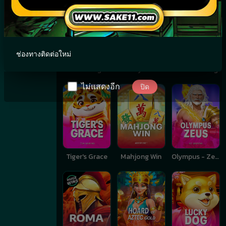
ช่องทางติดต่อใหม่
Golden Kingdom
Beauty Onsen
Cat's Blessing
ไม่แสดงอีก
ปิด
Tiger's Grace
Mahjong Win
Olympus - Zeus